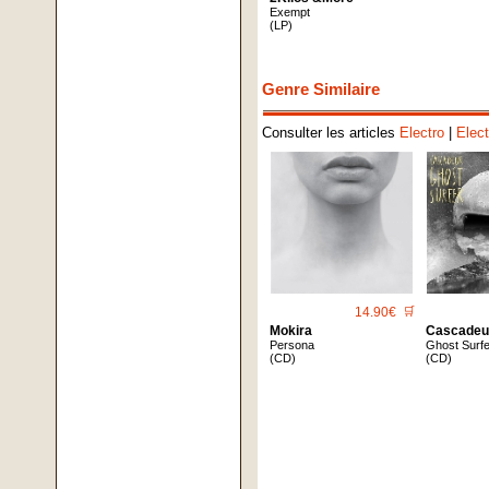
Exempt
(LP)
Genre Similaire
Consulter les articles
Electro
|
Elec
14.90€
🛒
Mokira
Cascadeu
Persona
Ghost Surf
(CD)
(CD)