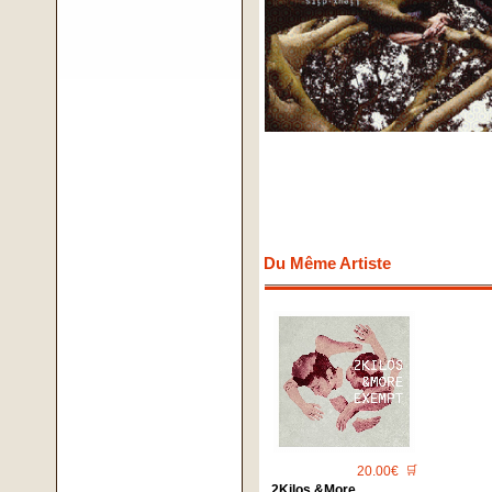
Du Même Artiste
20.00€
🛒
2Kilos &More