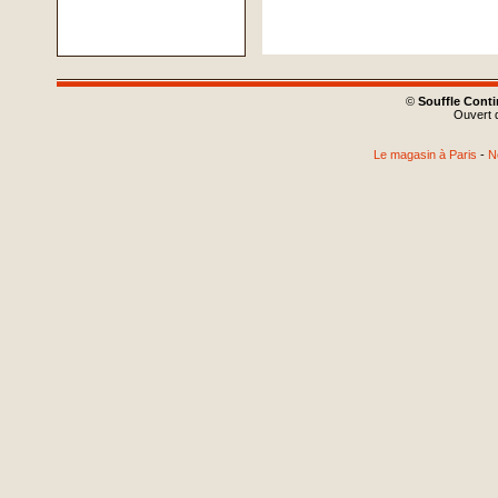
©
Souffle Cont
Ouvert d
Le magasin à Paris
-
N