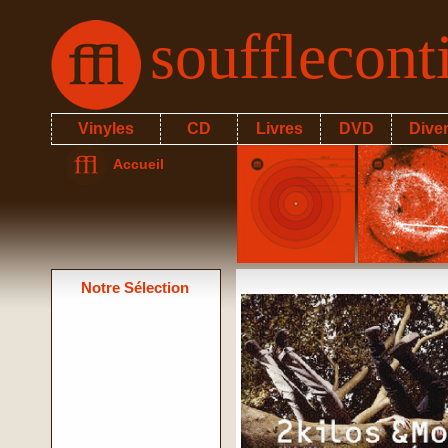
soufflecon
Vinyles
CD
Livres
DVD
Dive
Accueil
Notre Sélection