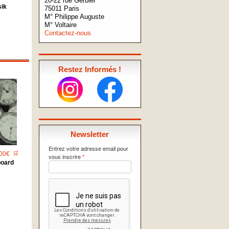
20-22 rue Gerbier
sik
75011 Paris
M° Philippe Auguste
M° Voltaire
Contactez-nous
Restez Informés !
Newsletter
Entrez votre adresse email pour
00€
🛒
vous inscrire
*
board