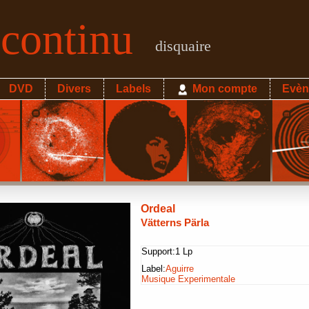
econtinu
disquaire
DVD
Divers
Labels
Mon compte
Evèn
Ordeal
Vätterns Pärla
Support:
1 Lp
Label:
Aguirre
Musique Experimentale