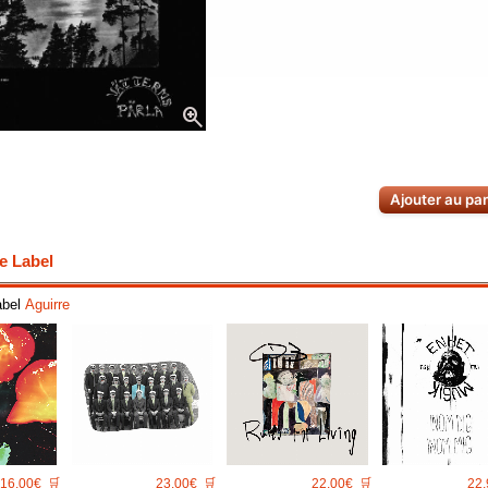
zoom_in
Ajouter au pa
e Label
abel
Aguirre
16.00€
🛒
23.00€
🛒
22.00€
🛒
22.