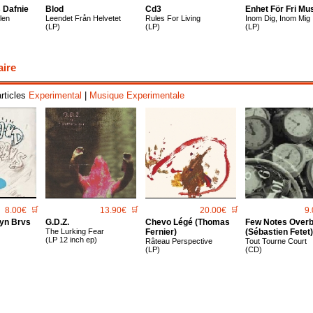
 Dafnie
Blod
Cd3
Enhet För Fri Mu
len
Leendet Från Helvetet
Rules For Living
Inom Dig, Inom Mig
(LP)
(LP)
(LP)
aire
articles
Experimental
|
Musique Experimentale
8.00€
🛒
13.90€
🛒
20.00€
🛒
9.
ryn Brvs
G.d.z.
Chevo Légé (Thomas
Few Notes Over
The Lurking Fear
Fernier)
(Sébastien Fetet)
(LP 12 inch ep)
Râteau Perspective
Tout Tourne Court
(LP)
(CD)