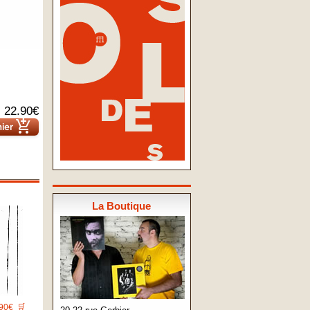
22.90€
add_shopping_cart
nier
La Boutique
90€
🛒