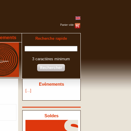
Panier vide
ements
Recherche rapide
3 caractères minimum
Rechercher
Evènements
[...]
Soldes