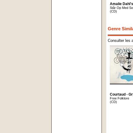
Amalie Dahl's
St​å​r Op Med So
(CD)
Genre Simil
Consulter les 
Courtaud - G
Free Folklore
(CD)