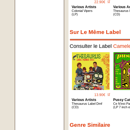
22.90€
🛒
Various Artists
Various Ar
Colonial Vipers
Thesaurus 
(LP)
(CD)
Sur Le Même Label
Consulter le Label
Camel
13.90€
🛒
Various Artists
Pussy Ca
Thesaurus Label Dmf
Ce N’est P
(CD)
(LP 7 inch 
Genre Similaire