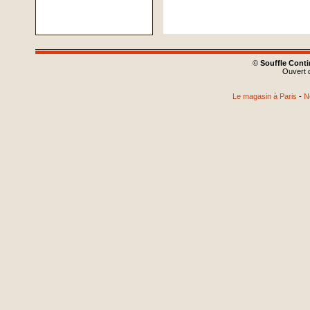
©
Souffle Cont
Ouvert d
Le magasin à Paris
-
N