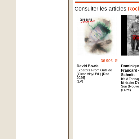
Consulter les articles
Roc
36.90€
🛒
David Bowie
Dominique
Excerpts From Outside
Francard -
(Clear Vinyl Ed.) [Rsd
Schmitt
2026]
It’s A Teen
(LP)
Itinéraire D
Son (Nouvel
(Livre)