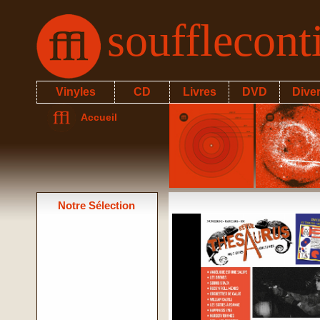
soufflecon
Vinyles
CD
Livres
DVD
Dive
Accueil
Notre Sélection