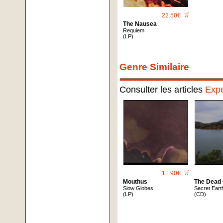
22.50€
🛒
The Nausea
Requiem
(LP)
Genre Similaire
Consulter les articles
Expe
11.90€
🛒
Mouthus
The Dead
Slow Globes
Secret Eart
(LP)
(CD)