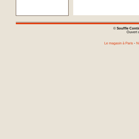
©
Souffle Cont
Ouvert d
Le magasin à Paris
-
N