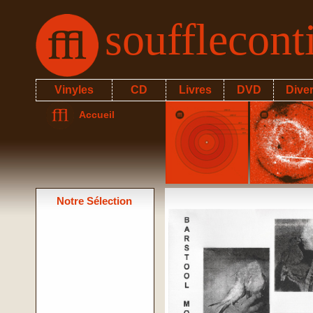
soufflecon
Vinyles
CD
Livres
DVD
Dive
Accueil
Notre Sélection