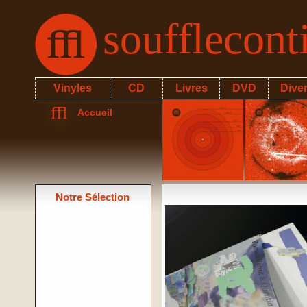
soufflecon
Vinyles
CD
Livres
DVD
Dive
Accueil
Notre Sélection