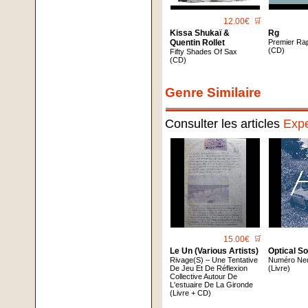
12.00€
🛒
Kissa Shukaï &
Rg
Quentin Rollet
Premier Ra
(CD)
Fifty Shades Of Sax
(CD)
Genre Similaire
Consulter les articles
Expe
15.00€
🛒
Le Un (Various Artists)
Optical S
Rivage(S) – Une Tentative
Numéro Ne
De Jeu Et De Réflexion
(Livre)
Collective Autour De
L'estuaire De La Gironde
(Livre + CD)