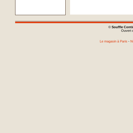
©
Souffle Cont
Ouvert d
Le magasin à Paris
-
N