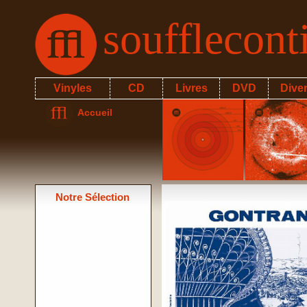
soufflecon
Vinyles
CD
Livres
DVD
Dive
Accueil
Notre Sélection