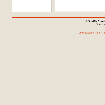
©
Souffle Cont
Ouvert d
Le magasin à Paris
-
N