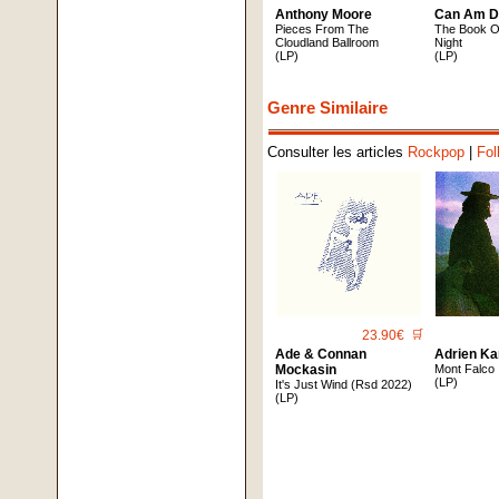
Anthony Moore
Can Am D
Pieces From The
The Book Of
Cloudland Ballroom
Night
(LP)
(LP)
Genre Similaire
Consulter les articles
Rockpop
|
Fol
23.90€
🛒
Ade & Connan
Adrien Ka
Mockasin
Mont Falco
(LP)
It's Just Wind (Rsd 2022)
(LP)