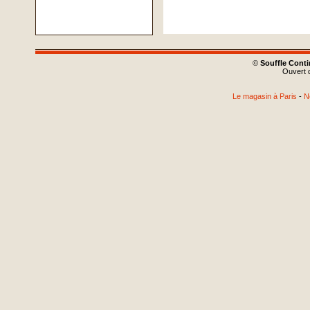
©
Souffle Cont
Ouvert d
Le magasin à Paris
-
N