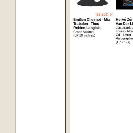
28.90€
🛒
Emilien Chesnot - Mia
Hervé Zén
Trabalon - Théo
Van Der L
Robine-Langlois
L'aspiratric
Tours - Alb
Cross Volume
Cd - Livret
(LP 10 inch ep)
Risographi
(LP + CD)