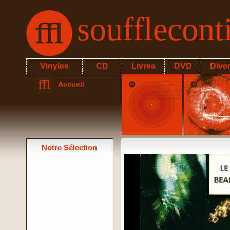
soufflecon
Vinyles
CD
Livres
DVD
Dive
Accueil
Notre Sélection