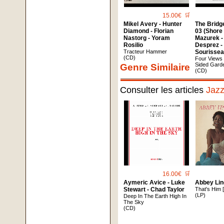
15.00€
🛒
Mikel Avery - Hunter
The Bridg
Diamond - Florian
03 (Shore
Nastorg - Yoram
Mazurek -
Rosilio
Desprez - 
Tracteur Hammer
Sourissea
(CD)
Four Views
Sided Gard
Genre Similaire
(CD)
Consulter les articles
Jaz
16.00€
🛒
Aymeric Avice - Luke
Abbey Lin
Stewart - Chad Taylor
That's Him 
(LP)
Deep In The Earth High In
The Sky
(CD)