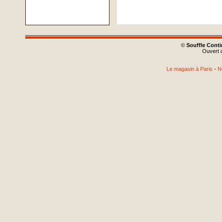
©
Souffle Cont
Ouvert d
Le magasin à Paris
-
N