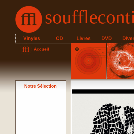
soufflecon
Vinyles
CD
Livres
DVD
Dive
Accueil
Notre Sélection