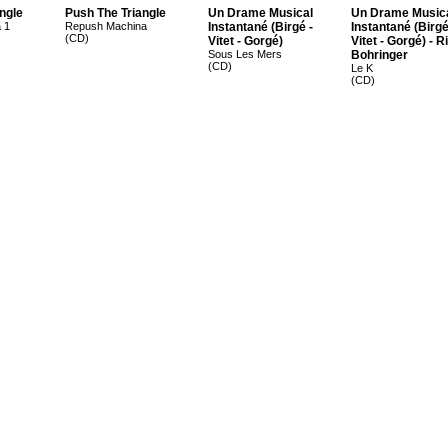
ngle
Push The Triangle
Un Drame Musical
Un Drame Music
 1
Repush Machina
Instantané (Birgé -
Instantané (Birgé
(CD)
Vitet - Gorgé)
Vitet - Gorgé) - R
Sous Les Mers
Bohringer
(CD)
Le K
(CD)