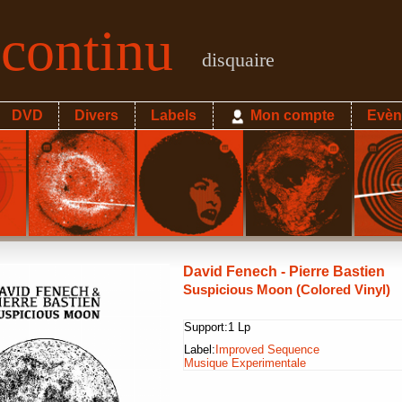
econtinu
disquaire
DVD
Divers
Labels
Mon compte
Evèn
David Fenech - Pierre Bastien
Suspicious Moon (Colored Vinyl)
Support:
1 Lp
Label:
Improved Sequence
Musique Experimentale