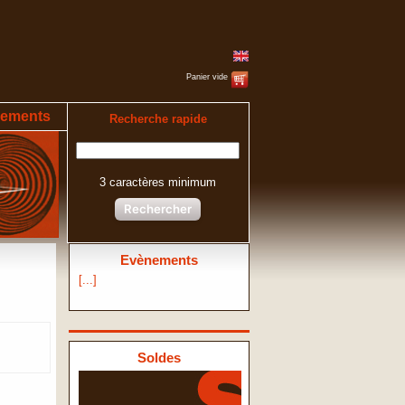
Panier vide
ements
Recherche rapide
3 caractères minimum
Rechercher
Evènements
[...]
Soldes