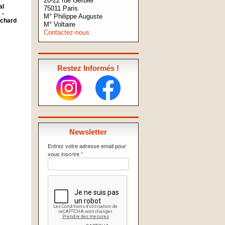
20-22 rue Gerbier
al
75011 Paris
 -
M° Philippe Auguste
ichard
M° Voltaire
Contactez-nous
Restez Informés !
Newsletter
Entrez votre adresse email pour
vous inscrire
*