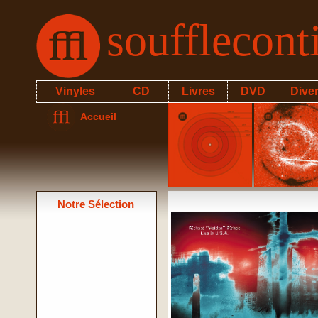
soufflecon
Vinyles
CD
Livres
DVD
Dive
Accueil
Notre Sélection