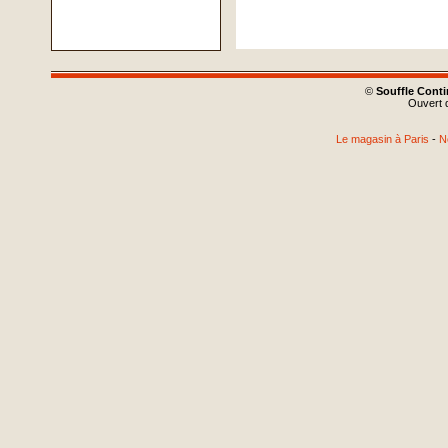
©
Souffle Cont
Ouvert d
Le magasin à Paris
-
N