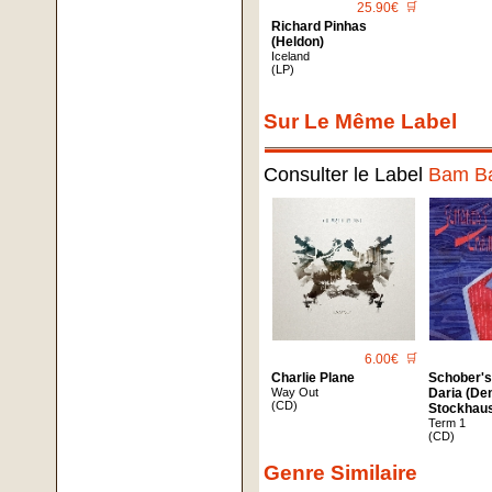
25.90€
🛒
Richard Pinhas
(Heldon)
Iceland
(LP)
Sur Le Même Label
Consulter le Label
Bam B
6.00€
🛒
Charlie Plane
Schober's
Way Out
Daria (De
(CD)
Stockhau
Term 1
(CD)
Genre Similaire