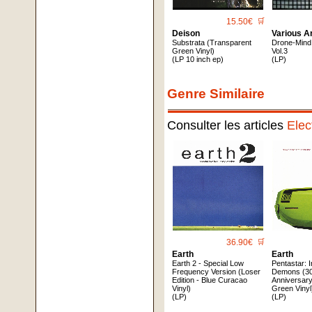
15.50€
🛒
Deison
Various Ar
Substrata (Transparent
Drone-Mind
Green Vinyl)
Vol.3
(LP 10 inch ep)
(LP)
Genre Similaire
Consulter les articles
Elec
36.90€
🛒
Earth
Earth
Earth 2 - Special Low
Pentastar: 
Frequency Version (Loser
Demons (3
Edition - Blue Curacao
Anniversary
Vinyl)
Green Vinyl
(LP)
(LP)