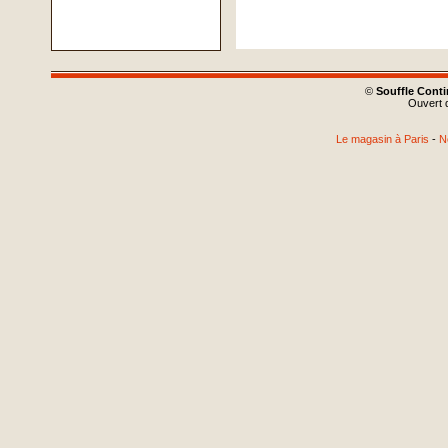
©
Souffle Cont
Ouvert d
Le magasin à Paris
-
N