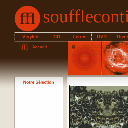
soufflecon
Vinyles
CD
Livres
DVD
Dive
Accueil
Notre Sélection