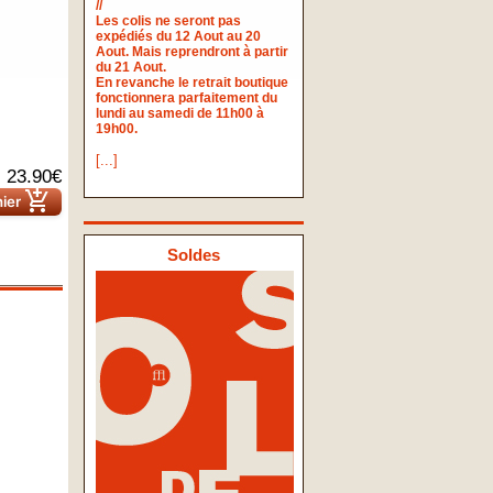
//
Les colis ne seront pas
expédiés du 12 Aout au 20
Aout. Mais reprendront à partir
du 21 Aout.
En revanche le retrait boutique
fonctionnera parfaitement du
lundi au samedi de 11h00 à
19h00.
[...]
23.90€
add_shopping_cart
nier
Soldes