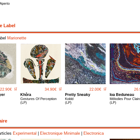
Aperto
e Label
abel
Marionette
22.90€
🛒
34.90€
🛒
22.00€
🛒
26.
yer
Khôra
Pretty Sneaky
Ioa Beduneau
Gestures Of Perception
Koldd
Mélodies Pour Clair
(LP)
(LP)
(LP)
aire
articles
Experimental
|
Electronique Minimale
|
Electronica