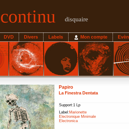
econtinu
disquaire
DVD
Divers
Labels
Mon compte
Evèn
Papiro
La Finestra Dentata
Support:
1 Lp
Label:
Marionette
Electronique Minimale
Electronica