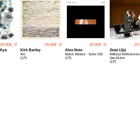
29.90€
🛒
29.90€
🛒
39.90€
🛒
25.
 Aya
Kirk Barley
Alva Noto
Goat (Jp)
Arc
Wave Weave - Sono Obi
Without References 
(LP)
(LP)
Van Acker
(LP)