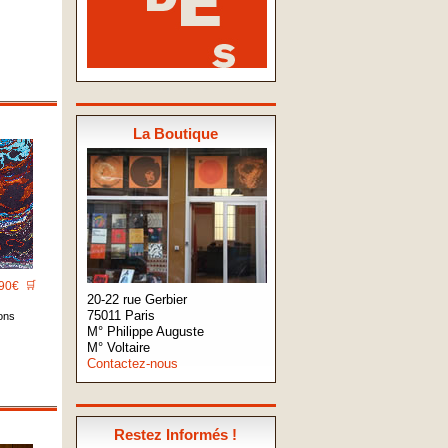
La Boutique
90€
🛒
20-22 rue Gerbier
75011 Paris
ons
M° Philippe Auguste
M° Voltaire
Contactez-nous
Restez Informés !