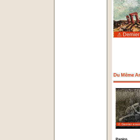
⚠ Dernier
Du Même Art
⚠ Dernier exem
Papiro