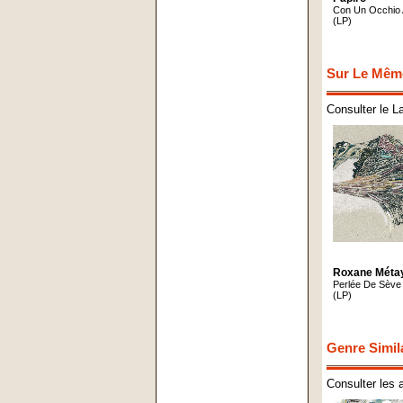
Con Un Occhio 
(LP)
Sur Le Mêm
Consulter le L
Roxane Méta
Perl​é​e De Sè​ve
(LP)
Genre Simil
Consulter les 