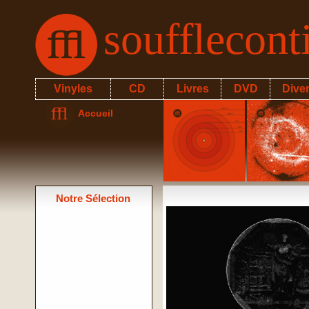
soufflecon
Vinyles
CD
Livres
DVD
Dive
Accueil
Notre Sélection