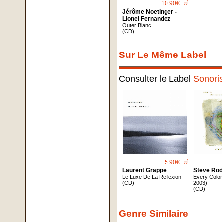
10.90€
🛒
Jérôme Noetinger -
Lionel Fernandez
Outer Blanc
(CD)
Sur Le Même Label
Consulter le Label
Sonori
5.90€
🛒
Laurent Grappe
Steve Ro
Le Luxe De La Reflexion
Every Colo
(CD)
2003)
(CD)
Genre Similaire