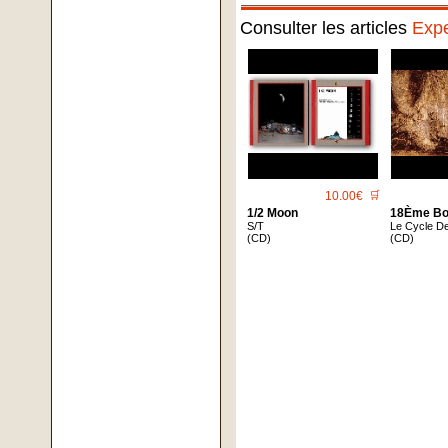
Consulter les articles
Expe
10.00€
🛒
1/2 Moon
18Ème Bo
S/T
Le Cycle D
(CD)
(CD)