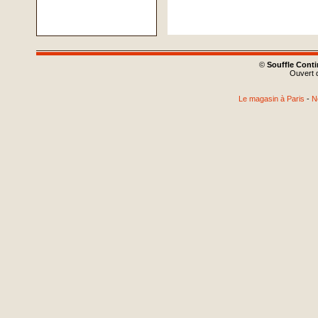
©
Souffle Cont
Ouvert d
Le magasin à Paris
-
N