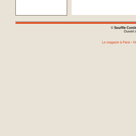
©
Souffle Cont
Ouvert d
Le magasin à Paris
-
N