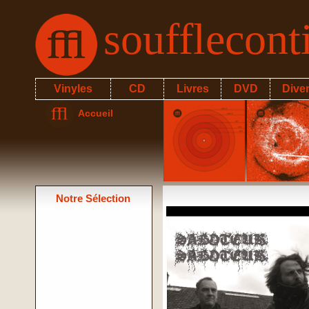
soufflecon
Vinyles
CD
Livres
DVD
Dive
Accueil
Notre Sélection