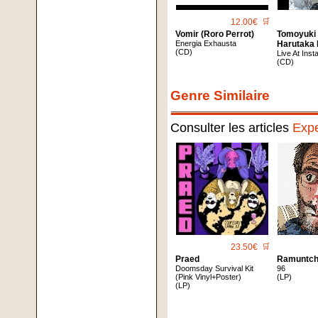
12.00€
🛒
Vomir (Roro Perrot)
Tomoyuki
Energia Exhausta
Harutaka 
(CD)
Live At Ins
(CD)
Genre Similaire
Consulter les articles
Expe
23.50€
🛒
Praed
Ramuntch
Doomsday Survival Kit
96
(Pink Vinyl+Poster)
(LP)
(LP)