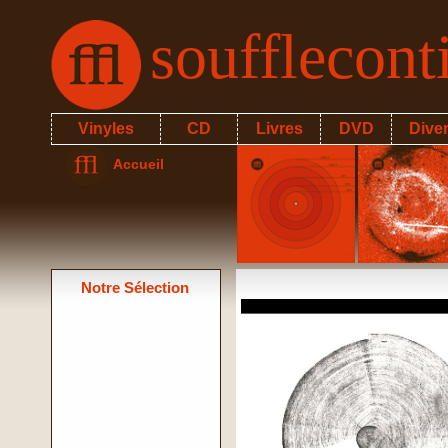
soufflecon
Vinyles
CD
Livres
DVD
Dive
Accueil
Notre Sélection