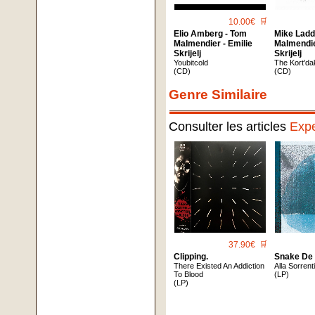
10.00€
🛒
Elio Amberg - Tom
Mike Ladd
Malmendier - Emilie
Malmendie
Skrijelj
Skrijelj
Youbitcold
The Kort'da
(CD)
(CD)
Genre Similaire
Consulter les articles
Expe
37.90€
🛒
Clipping.
Snake De
There Existed An Addiction
Alla Sorrent
To Blood
(LP)
(LP)