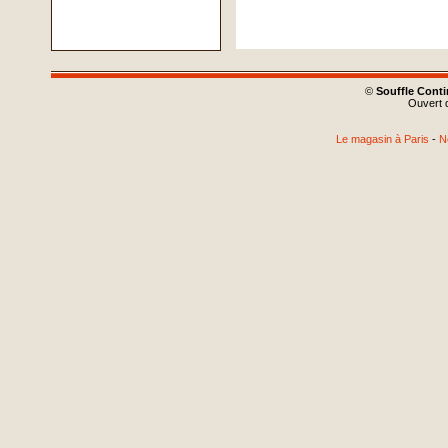
©
Souffle Cont
Ouvert d
Le magasin à Paris
-
N