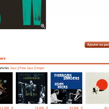
zoom_in
Ajouter au pa
aire
articles
Jazz
|
Free Jazz
|
Impro
12.00€
🛒
74.00€
🛒
33.90€
🛒
42.