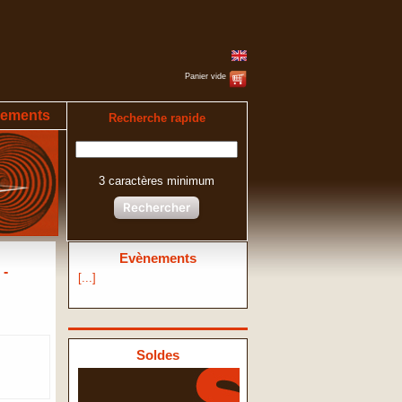
Panier vide
ements
Recherche rapide
3 caractères minimum
Rechercher
Evènements
 -
[...]
Soldes