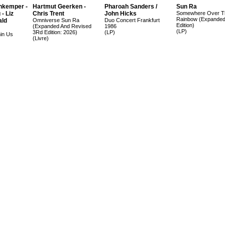
nkemper -
Hartmut Geerken -
Pharoah Sanders /
Sun Ra
- Liz
Chris Trent
John Hicks
Somewhere Over T
Rainbow (Expanded
ald
Omniverse Sun Ra
Duo Concert Frankfurt
Edition)
(Expanded And Revised
1986
(LP)
3Rd Edition: 2026)
(LP)
in Us
(Livre)