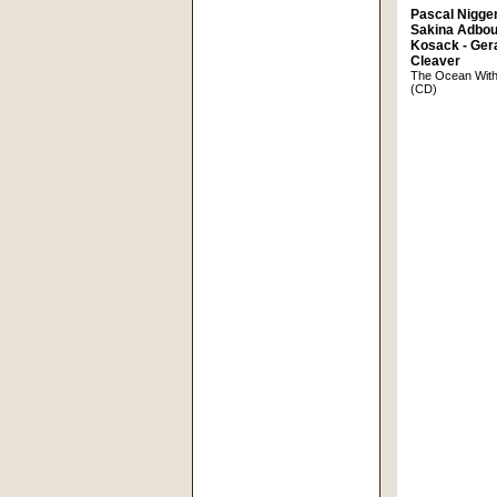
Pascal Nigge
Sakina Adbou 
Kosack - Ger
Cleaver
The Ocean With
(CD)