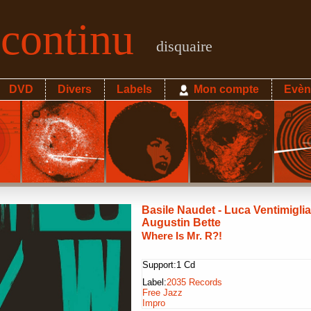
econtinu
disquaire
DVD
Divers
Labels
Mon compte
Evèn
Basile Naudet - Luca Ventimiglia
Augustin Bette
Where Is Mr. R?!
Support:
1 Cd
Label:
2035 Records
Free Jazz
Impro