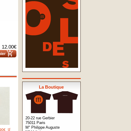
12.00€
add_shopping_cart
nier
La Boutique
20-22 rue Gerbier
75011 Paris
M° Philippe Auguste
90€
🛒