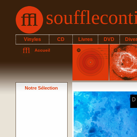
soufflecon
Vinyles
CD
Livres
DVD
Dive
Accueil
Notre Sélection