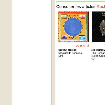
Consulter les articles
Roc
27.90€
🛒
Talking Heads
Sleaford 
Speaking In Tongues
The Demise
(LP)
(Neon Green
(LP)