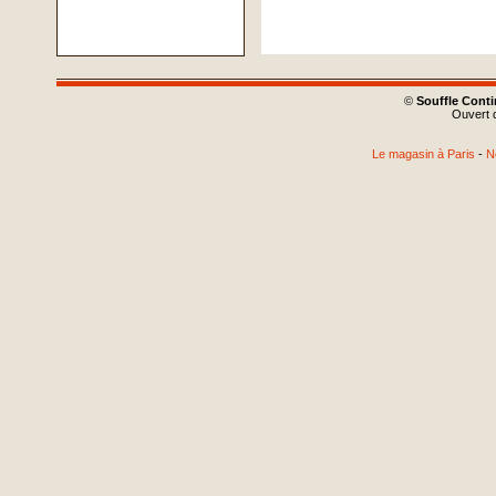
©
Souffle Cont
Ouvert d
Le magasin à Paris
-
N