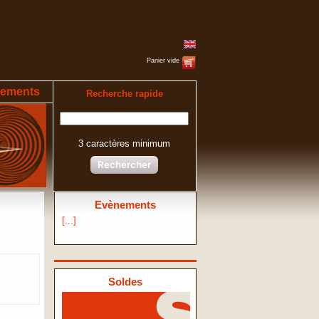
Panier vide
ements
Recherche rapide
3 caractères minimum
Rechercher
Evènements
[...]
Soldes