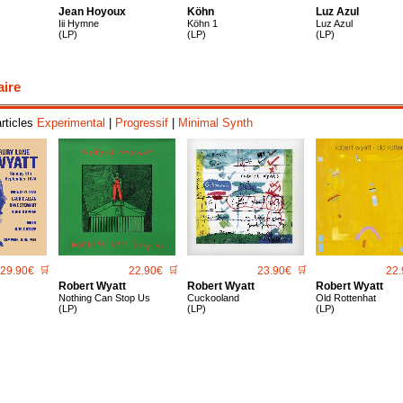
Jean Hoyoux
Köhn
Luz Azul
Iii Hymne
Köhn 1
Luz Azul
(LP)
(LP)
(LP)
aire
articles
Experimental
|
Progressif
|
Minimal Synth
29.90€
🛒
22.90€
🛒
23.90€
🛒
22.
Robert Wyatt
Robert Wyatt
Robert Wyatt
Nothing Can Stop Us
Cuckooland
Old Rottenhat
(LP)
(LP)
(LP)