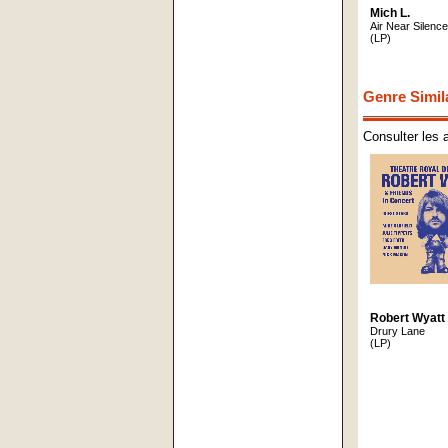
Mich L.
Air Near Silence
(LP)
Genre Simil
Consulter les 
Robert Wyatt
Drury Lane
(LP)