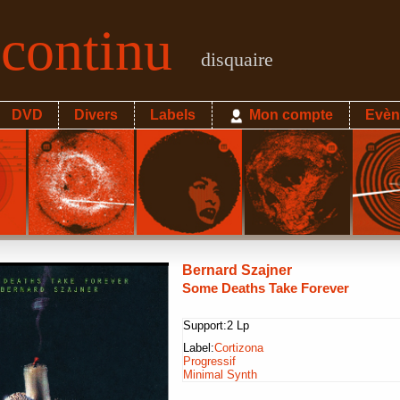
econtinu
disquaire
DVD
Divers
Labels
Mon compte
Evèn
Bernard Szajner
Some Deaths Take Forever
Support:
2 Lp
Label:
Cortizona
Progressif
Minimal Synth