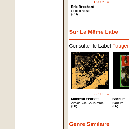
13.00€
🛒
Eric Brochard
Coding Music
(CD)
Sur Le Même Label
Consulter le Label
Fouger
22.50€
🛒
Moineau Écarlate
Barnum
Avaler Des Couleuvres
Barnum
(LP)
(LP)
Genre Similaire