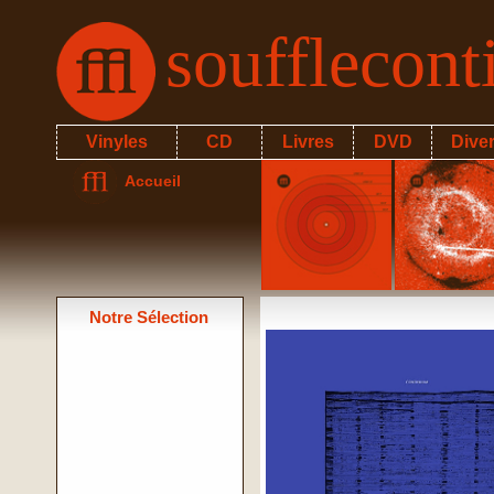
soufflecon
Vinyles
CD
Livres
DVD
Dive
Accueil
Notre Sélection