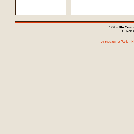
©
Souffle Cont
Ouvert d
Le magasin à Paris
-
N