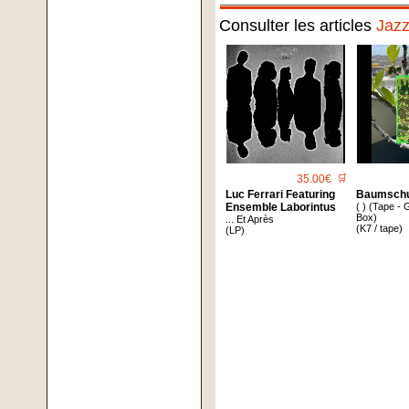
Consulter les articles
Jaz
35.00€
🛒
Luc Ferrari Featuring
Baumsch
Ensemble Laborintus
( ) (Tape -
Box)
... Et Après
(K7 / tape)
(LP)