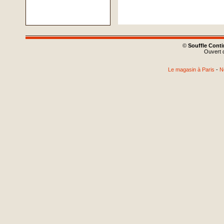
©
Souffle Cont
Ouvert d
Le magasin à Paris
-
N