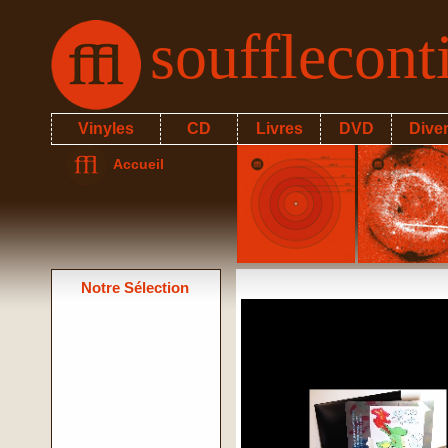
soufflecon
Vinyles
CD
Livres
DVD
Dive
Accueil
Notre Sélection