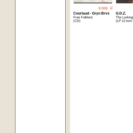
8.00€
🛒
Courtaud - Gryn Brvs
G.d.z.
Free Folklore
The Lurkin
(CD)
(LP 12 inch