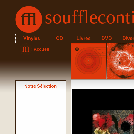
soufflecon
Vinyles
CD
Livres
DVD
Dive
Accueil
Notre Sélection