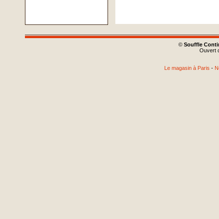
©
Souffle Cont
Ouvert d
Le magasin à Paris
-
N