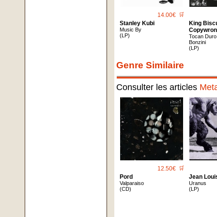
14.00€
🛒
Stanley Kubi
King Biscu
Music By
Copywro
(LP)
Tocan Duro
Bonzini
(LP)
Genre Similaire
Consulter les articles
Meta
12.50€
🛒
Pord
Jean Loui
Valparaiso
Uranus
(CD)
(LP)