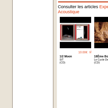
Consulter les articles
Expe
Acoustique
10.00€
🛒
1/2 Moon
18Ème Bo
S/T
Le Cycle D
(CD)
(CD)