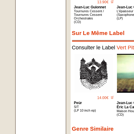
13.90€
🛒
Jean-Luc Guionnet
Jean-Luc 
Tournures Cessent /
L'épaisseur
Tournures Cessent
(Saxophone
Orchestrales
(LP)
(CD)
Sur Le Même Label
Consulter le Label
Vert Pi
14.00€
🛒
Peür
Jean-Luc 
S/T
Éric La C
(LP 10 inch ep)
Maison Hous
(CD)
Genre Similaire