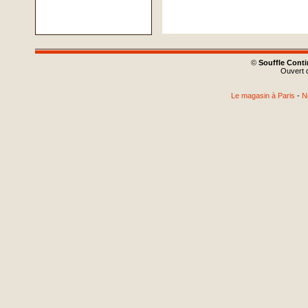
©
Souffle Cont
Ouvert d
Le magasin à Paris
-
N