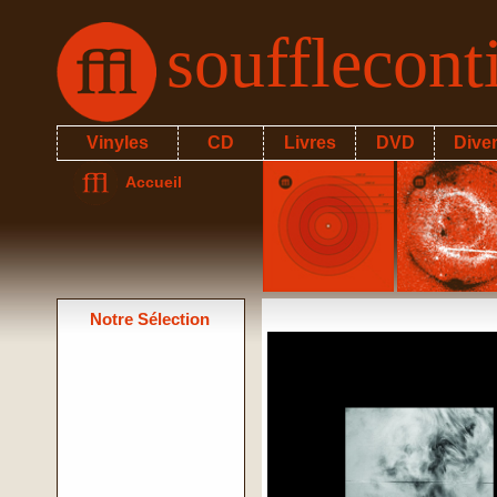
soufflecon
Vinyles
CD
Livres
DVD
Dive
Accueil
Notre Sélection