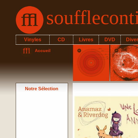
soufflecon
Vinyles
CD
Livres
DVD
Dive
Accueil
Notre Sélection