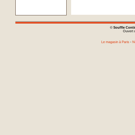
©
Souffle Cont
Ouvert d
Le magasin à Paris
-
N