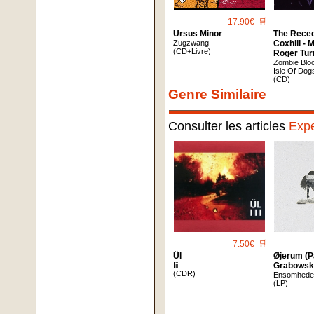
17.90€
🛒
Ursus Minor
The Reced
Zugzwang
Coxhill - 
(CD+Livre)
Roger Tur
Zombie Blo
Isle Of Dog
(CD)
Genre Similaire
Consulter les articles
Expe
7.50€
🛒
Ül
Øjerum (
Iii
Grabowsk
(CDR)
Ensomheden
(LP)