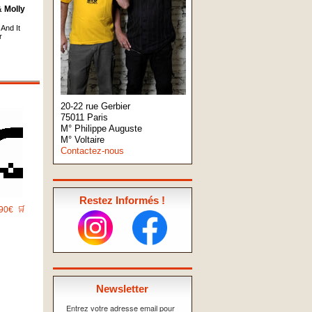
& Molly
And It
r
20-22 rue Gerbier
75011 Paris
M° Philippe Auguste
M° Voltaire
Contactez-nous
Restez Informés !
90€
🛒
Newsletter
Entrez votre adresse email pour