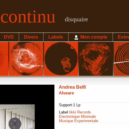
econtinu
disquaire
DVD
Divers
Labels
Mon compte
Evèn
Andrea Belfi
Alveare
Support:
1 Lp
Label:
Iikki Records
Electronique Minimale
Musique Experimentale