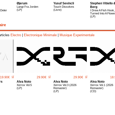
Øjerum
Yusuf Sevincli
Stephen Vitiello 
Langt Fra Jorden
Touch Dissolves
Berg
(LP)
(Livre)
Deler
I Drew A Fish Hook, 
Turned Into A Flowe
(LP)
aire
articles
Electro
|
Electronique Minimale
|
Musique Experimentale
19.90€
🛒
29.90€
🛒
29.90€
🛒
18.
rs
Alva Noto
Alva Noto
Alva Noto
Xerrox Vol.5
Xerrox Vol.3 (2026
Xerrox Vol.1 (2026
(LP)
Remaster)
Remaster)
(LP)
(CD)