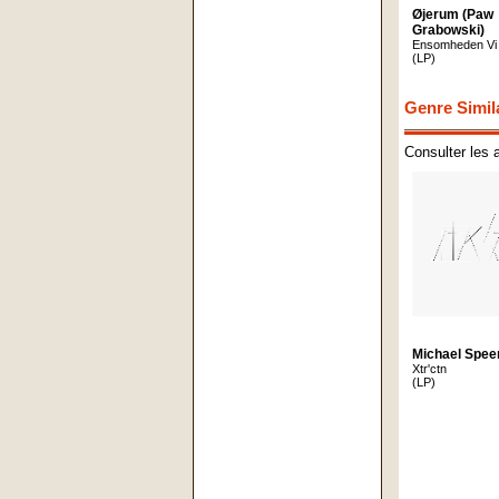
Øjerum (Paw
Grabowski)
Ensomheden Vi 
(LP)
Genre Simil
Consulter les 
Michael Spee
Xtr'ctn
(LP)