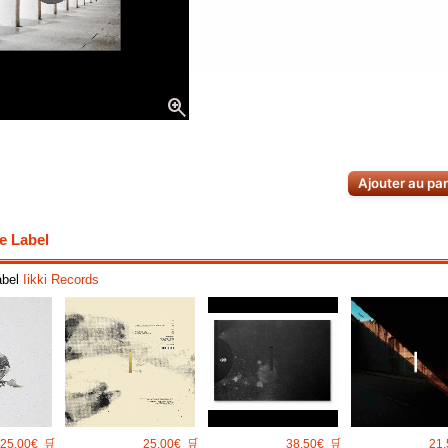
zoom_in
Ajouter au pa
e Label
abel
Iikki Records
25.00€
🛒
25.00€
🛒
38.50€
🛒
21.