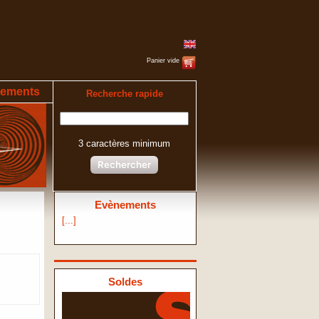
Panier vide
ements
Recherche rapide
3 caractères minimum
Rechercher
Evènements
[...]
Soldes