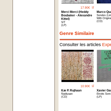
17.90€
🛒
Merci Merci (Heddy
Marco Qu
Boubaker - Alexandre
Sondes (Lim
With Origin
Kittel)
(CD)
S/T
(LP)
Genre Similaire
Consulter les articles
Expe
10.90€
🛒
Ķæ P. Rujhaan
Xavier Ga
Nadiyaan
Etroits Son
(CD)
(LP)