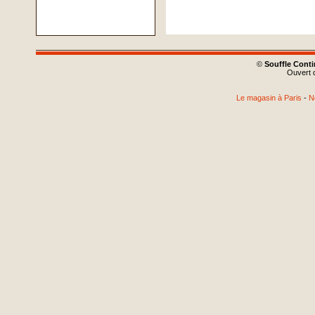
©
Souffle Cont
Ouvert d
Le magasin à Paris
-
N