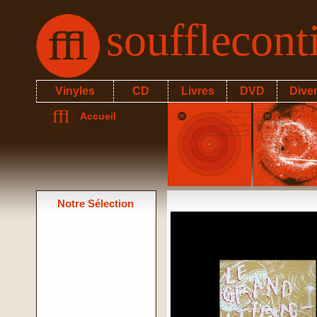
soufflecon
Vinyles
CD
Livres
DVD
Dive
Accueil
Notre Sélection