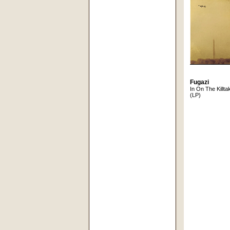
Fugazi
In On The Killta
(LP)