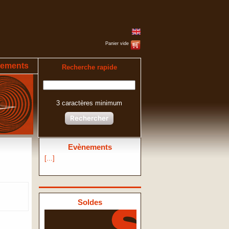
Panier vide
ements
Recherche rapide
3 caractères minimum
Rechercher
Evènements
[...]
Soldes