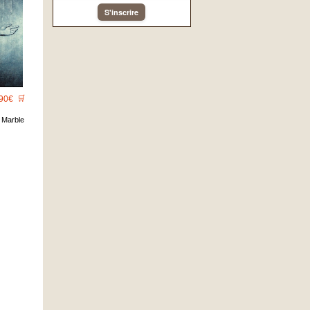
S'inscrire
90€
🛒
 Marble