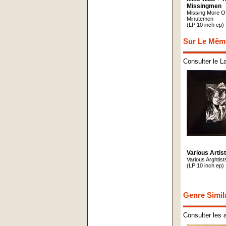
Missingmen
Missing More O
Minutemen
(LP 10 inch ep)
Sur Le Mêm
Consulter le L
Various Artis
Various Arghtist
(LP 10 inch ep)
Genre Simil
Consulter les 