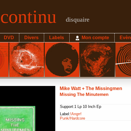
econtinu
disquaire
DVD
Divers
Labels
Mon compte
Evèn
Mike Watt + The Missingmen
Missing The Minutemen
Support:
1 Lp 10 Inch Ep
Label:
!Angrr!
Punk/Hardcore