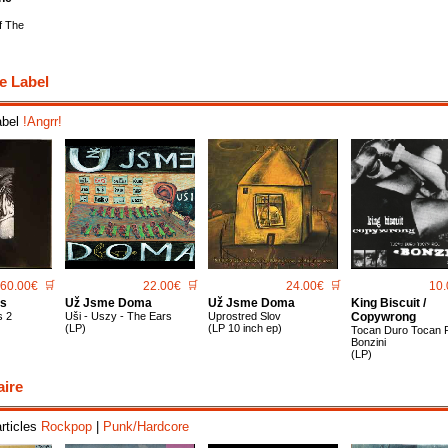
f The
e Label
abel
!Angrr!
60.00€
🛒
22.00€
🛒
24.00€
🛒
10.
ts
Už Jsme Doma
Už Jsme Doma
King Biscuit /
s 2
Uši - Uszy - The Ears
Uprostred Slov
Copywrong
(LP)
(LP 10 inch ep)
Tocan Duro Tocan 
Bonzini
(LP)
aire
articles
Rockpop
|
Punk/Hardcore