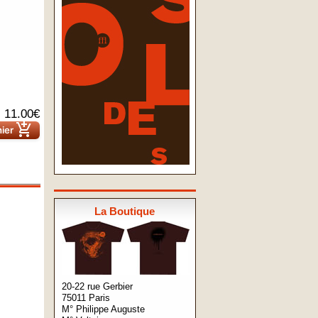
11.00€
add_shopping_cart
nier
La Boutique
20-22 rue Gerbier
75011 Paris
M° Philippe Auguste