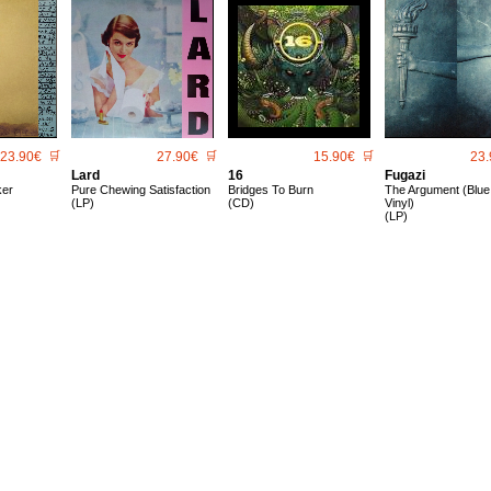
23.90€
🛒
27.90€
🛒
15.90€
🛒
23.
Lard
16
Fugazi
ker
Pure Chewing Satisfaction
Bridges To Burn
The Argument (Blue
(LP)
(CD)
Vinyl)
(LP)