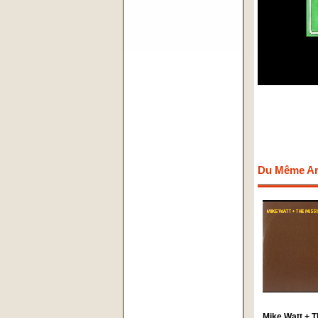
Du Même Art
Mike Watt + T