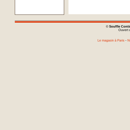
©
Souffle Cont
Ouvert d
Le magasin à Paris
-
N