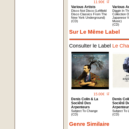
11.90€
🛒
Various Artists
Various Ar
Disco Not Disco (Leftfield
Diggin In T
Disco Classics From The
Collection 
New York Underground)
Japanese 
(CD)
Music)
(CD)
Sur Le Même Label
Consulter le Label
Le Cha
15.00€
🛒
Denis Colin & La
Denis Col
Société Des
Société D
Arpenteurs
Arpenteu
Subject To Change
Subject To 
(CD)
(CD)
Genre Similaire