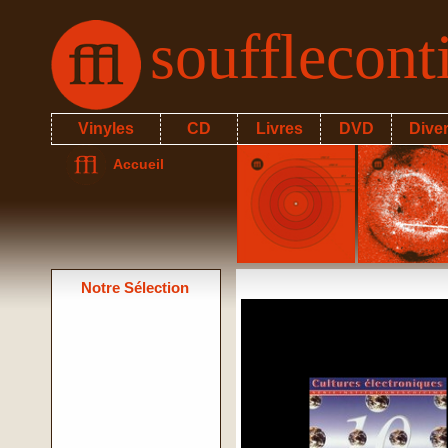
soufflecon
Vinyles
CD
Livres
DVD
Dive
Accueil
Notre Sélection