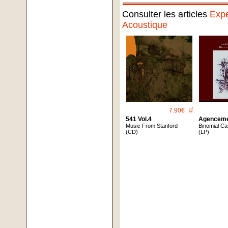
Consulter les articles
Expe
Acoustique
7.90€
🛒
541 Vol.4
Agencem
Music From Stanford
Binomial C
(CD)
(LP)