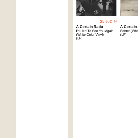
25.90€
🛒
A Certain Ratio
A Certain
I'd Like To See You Again
Sextet (Whit
(White Color Vinyl)
(LP)
(LP)