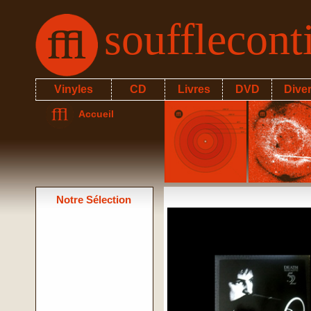
soufflecon
Vinyles
CD
Livres
DVD
Dive
Accueil
Notre Sélection