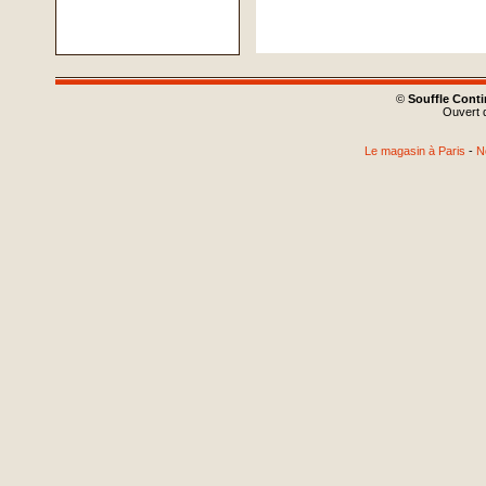
©
Souffle Cont
Ouvert d
Le magasin à Paris
-
N