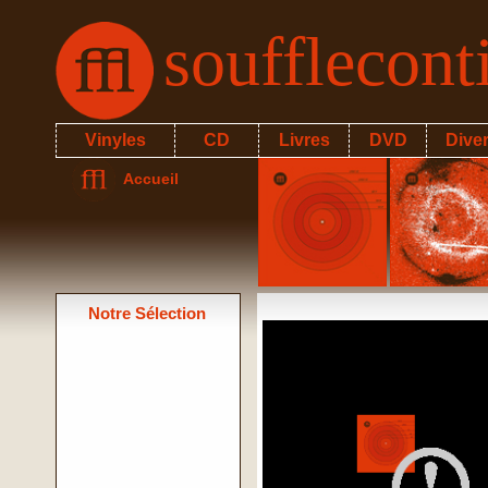
soufflecon
Vinyles
CD
Livres
DVD
Dive
Accueil
Notre Sélection