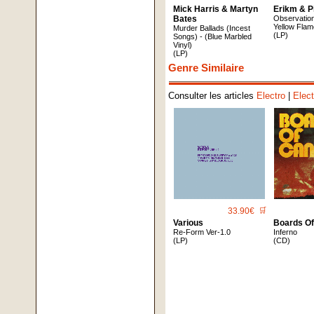
Mick Harris & Martyn
Erikm & P
Bates
Observatio
Yellow Flam
Murder Ballads (Incest
(LP)
Songs) - (Blue Marbled
Vinyl)
(LP)
Genre Similaire
Consulter les articles
Electro
|
Elec
33.90€
🛒
Various
Boards O
Re-Form Ver-1.0
Inferno
(LP)
(CD)