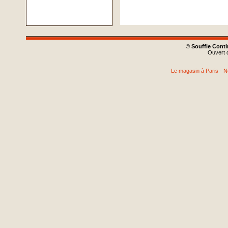
©
Souffle Cont
Ouvert d
Le magasin à Paris
-
N