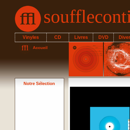
soufflecon
Vinyles
CD
Livres
DVD
Dive
Accueil
Notre Sélection