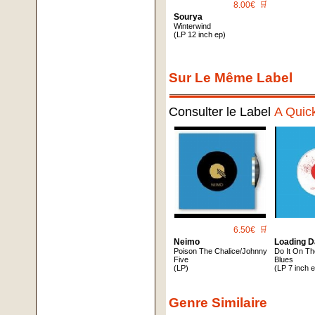
8.00€
🛒
Sourya
Winterwind
(LP 12 inch ep)
Sur Le Même Label
Consulter le Label
A Quic
6.50€
🛒
Neimo
Loading D
Poison The Chalice/Johnny
Do It On T
Five
Blues
(LP)
(LP 7 inch 
Genre Similaire