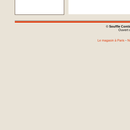
©
Souffle Cont
Ouvert d
Le magasin à Paris
-
N