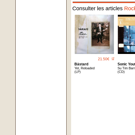
Consulter les articles
Roc
21.50€
🛒
Bästard
Sonic You
Yet, Reloaded
Su Tim Bar
(LP)
(CD)