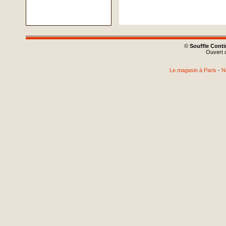
©
Souffle Cont
Ouvert d
Le magasin à Paris
-
N