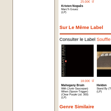
25.00€
🛒
Kristen Noguès
Marc'h Gouez
(LP)
Sur Le Même Label
Consulter le Label
Souffl
18.00€
🛒
Mahogany Brain
Heldon
With (Junk-Saucepan)
Stand By (T
When (Spoon-Trigger)
(LP)
(Clear Purple Ltd. 300)
(LP)
Genre Similaire