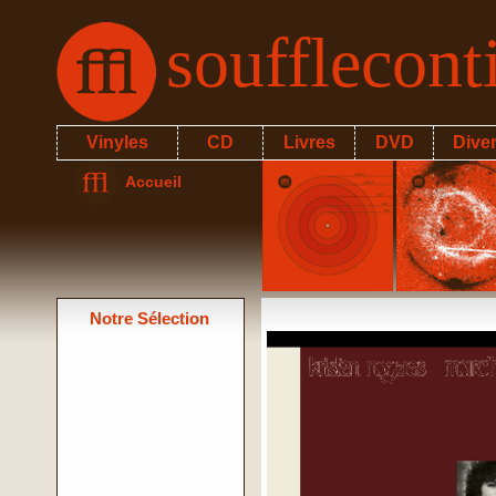
soufflecon
Vinyles
CD
Livres
DVD
Dive
Accueil
Notre Sélection