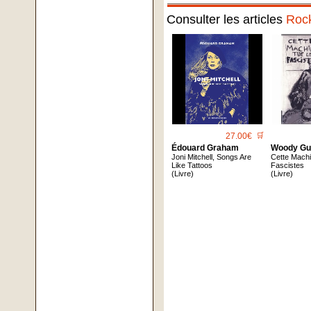
Consulter les articles
Roc
27.00€
🛒
Édouard Graham
Woody Gu
Joni Mitchell, Songs Are
Cette Mach
Like Tattoos
Fascistes
(Livre)
(Livre)