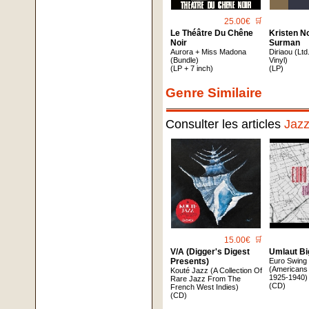
25.00€
🛒
Le Théâtre Du Chêne
Kristen N
Noir
Surman
Aurora + Miss Madona
Diriaou (Ltd
(Bundle)
Vinyl)
(LP + 7 inch)
(LP)
Genre Similaire
Consulter les articles
Jaz
15.00€
🛒
V/A (Digger's Digest
Umlaut B
Presents)
Euro Swing 
(Americans
Kouté Jazz (A Collection Of
1925-1940)
Rare Jazz From The
(CD)
French West Indies)
(CD)