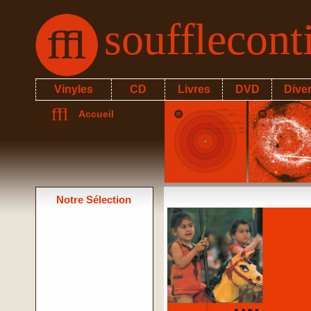
soufflecon
Vinyles
CD
Livres
DVD
Dive
Accueil
Notre Sélection