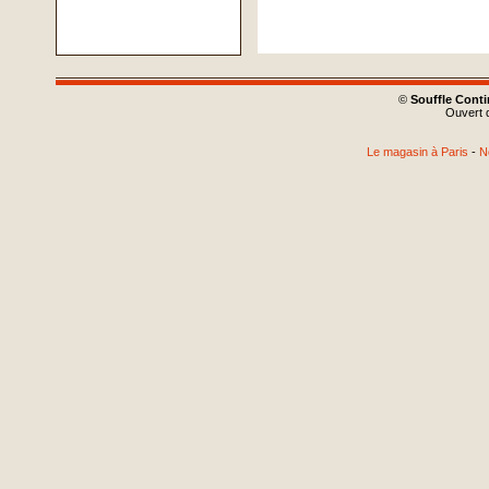
©
Souffle Cont
Ouvert d
Le magasin à Paris
-
N