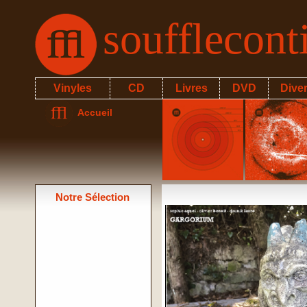
soufflecon
Vinyles
CD
Livres
DVD
Dive
Accueil
Notre Sélection