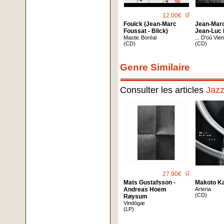
12.00€
🛒
Fouïck (Jean-Marc
Jean-Marc
Foussat - Blick)
Jean-Luc 
Mastic Boréal
... D'où Vie
(CD)
(CD)
Genre Similaire
Consulter les articles
Jaz
27.90€
🛒
Mats Gustafsson -
Makoto K
Andreas Hoem
Arteria
(CD)
Røysum
Vindögæ
(LP)