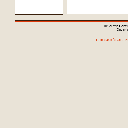
©
Souffle Cont
Ouvert d
Le magasin à Paris
-
N