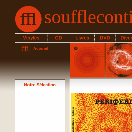
soufflecon
Vinyles
CD
Livres
DVD
Dive
Accueil
Notre Sélection