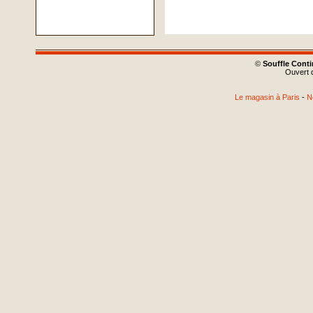
©
Souffle Cont
Ouvert d
Le magasin à Paris
-
N