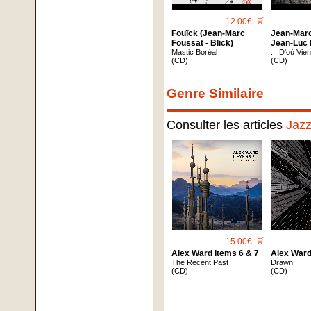
12.00€
🛒
Fouïck (Jean-Marc
Jean-Marc
Foussat - Blick)
Jean-Luc 
Mastic Boréal
... D'où Vie
(CD)
(CD)
Genre Similaire
Consulter les articles
Jaz
15.00€
🛒
Alex Ward Items 6 & 7
Alex War
The Recent Past
Drawn
(CD)
(CD)