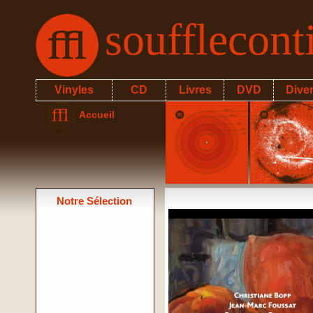
soufflecon
Vinyles
CD
Livres
DVD
Dive
Accueil
Notre Sélection