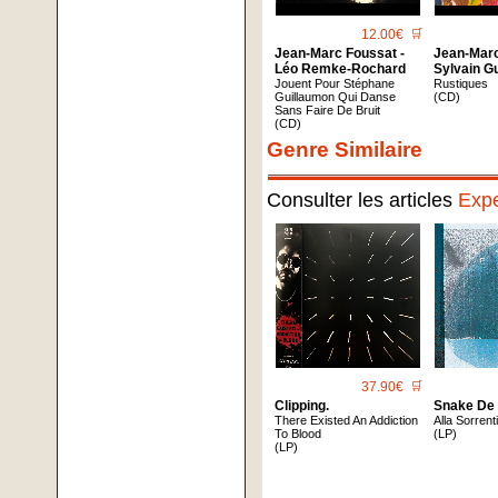
12.00€
🛒
Jean-Marc Foussat -
Jean-Marc
Léo Remke-Rochard
Sylvain G
Jouent Pour Stéphane
Rustiques
Guillaumon Qui Danse
(CD)
Sans Faire De Bruit
(CD)
Genre Similaire
Consulter les articles
Expe
37.90€
🛒
Clipping.
Snake De
There Existed An Addiction
Alla Sorrent
To Blood
(LP)
(LP)