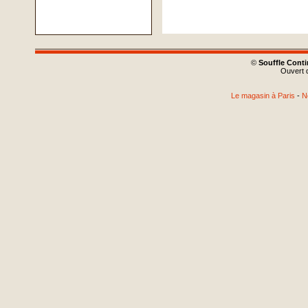
©
Souffle Cont
Ouvert d
Le magasin à Paris
-
N