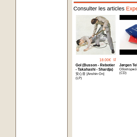
Consulter les articles
Expe
18.00€
🛒
Gol (Busson - Rebotier
Jørgen Tel
- Takahashi - Shardja)
Οδοιπορικό
(CD)
安心音 [Anshin-On]
(LP)