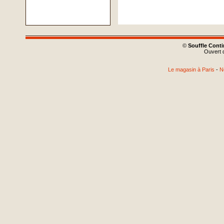
©
Souffle Cont
Ouvert d
Le magasin à Paris
-
N