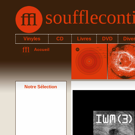
soufflecon
Vinyles
CD
Livres
DVD
Dive
Accueil
Notre Sélection