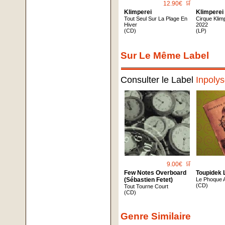
12.90€
🛒
Klimperei
Klimperei
Tout Seul Sur La Plage En
Cirque Klim
Hiver
2022
(CD)
(LP)
Sur Le Même Label
Consulter le Label
Inpoly
9.00€
🛒
Few Notes Overboard
Toupidek
(Sébastien Fetet)
Le Phoque A
(CD)
Tout Tourne Court
(CD)
Genre Similaire