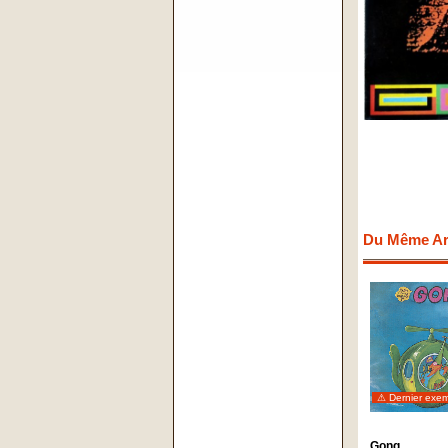
Du Même Art
⚠ Dernier exem
Gong