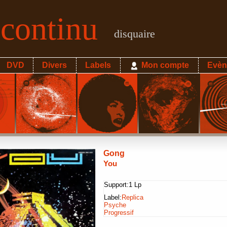
econtinu
disquaire
DVD
Divers
Labels
Mon compte
Evèn
Gong
You
Support:
1 Lp
Label:
Replica
Psyche
Progressif