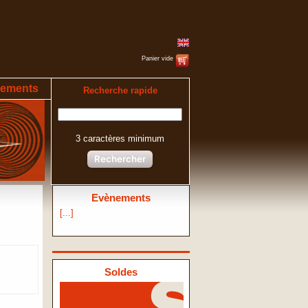
Panier vide
ements
Recherche rapide
3 caractères minimum
Rechercher
Evènements
[...]
Soldes