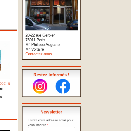
20-22 rue Gerbier
75011 Paris
M° Philippe Auguste
M° Voltaire
Contactez-nous
Restez Informés !
00€
🛒
an
es
Newsletter
Entrez votre adresse email pour
vous inscrire
*