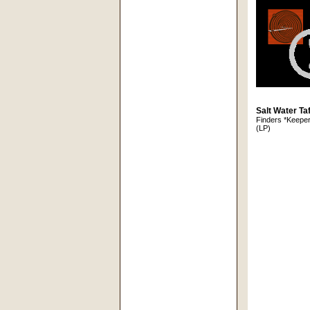
Salt Water Ta
Finders *Keepe
(LP)