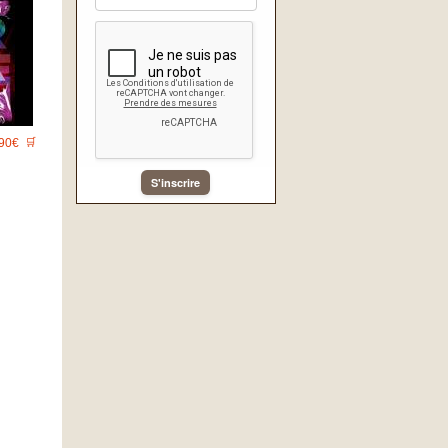
90€
🛒
S'inscrire