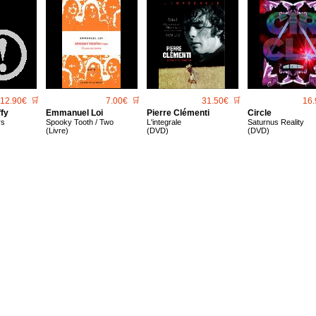
12.90€
🛒
7.00€
🛒
31.50€
🛒
16.
ffy
Emmanuel Loi
Pierre Clémenti
Circle
rs
Spooky Tooth / Two
L'integrale
Saturnus Reality
(Livre)
(DVD)
(DVD)