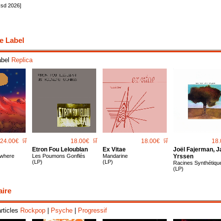
Rsd 2026]
e Label
abel
Replica
24.00€
🛒
18.00€
🛒
18.00€
🛒
18.
Etron Fou Leloublan
Ex Vitae
Joël Fajerman, J
where
Les Poumons Gonflés
Mandarine
Yrssen
(LP)
(LP)
Racines Synthétiqu
(LP)
aire
articles
Rockpop
|
Psyche
|
Progressif