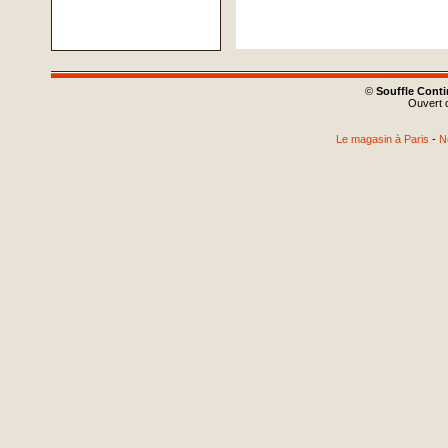
©
Souffle Cont
Ouvert d
Le magasin à Paris
-
N