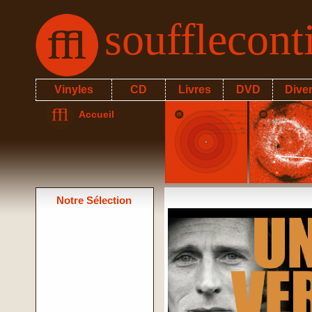
soufflecon
Vinyles
CD
Livres
DVD
Dive
Accueil
Notre Sélection