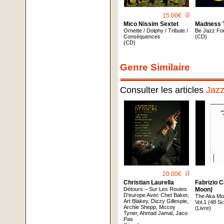
15.00€
🛒
Mico Nissim Sextet
Madness 
Ornette / Dolphy / Tribute /
Be Jazz Fo
Conséquences
(CD)
(CD)
Genre Similaire
Consulter les articles
Jaz
20.00€
🛒
Christian Laurella
Fabrizio 
Détours – Sur Les Routes
Moon)
D'europe Avec Chet Baker,
The Aka M
Art Blakey, Dizzy Gillespie,
Vol.1 (48 S
Archie Shepp, Mccoy
(Livre)
Tyner, Ahmad Jamal, Jaco
Pas