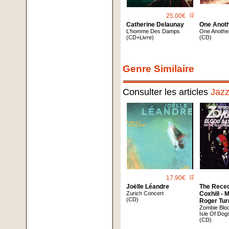
25.00€
🛒
Catherine Delaunay
One Anoth
L'homme Des Damps
One Anothe
(CD+Livre)
(CD)
Genre Similaire
Consulter les articles
Jaz
17.90€
🛒
Joëlle Léandre
The Reced
Zurich Concert
Coxhill - 
(CD)
Roger Tur
Zombie Blo
Isle Of Dog
(CD)