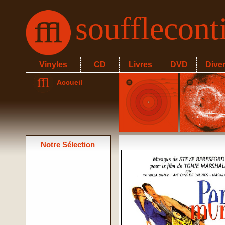
soufflecon
Vinyles
CD
Livres
DVD
Dive
Accueil
Notre Sélection