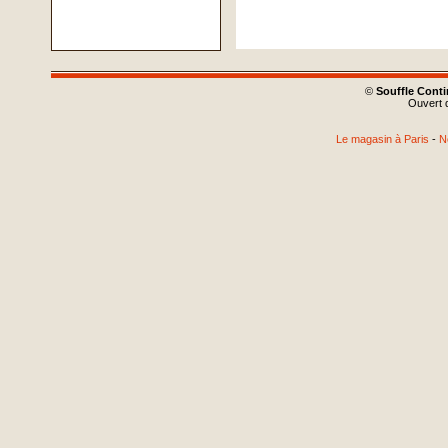
©
Souffle Cont
Ouvert d
Le magasin à Paris
-
N