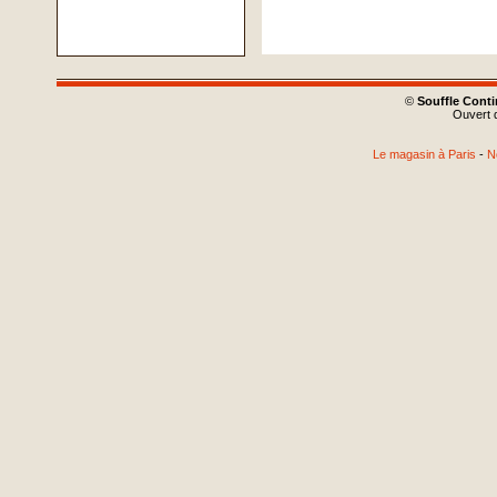
©
Souffle Cont
Ouvert d
Le magasin à Paris
-
N