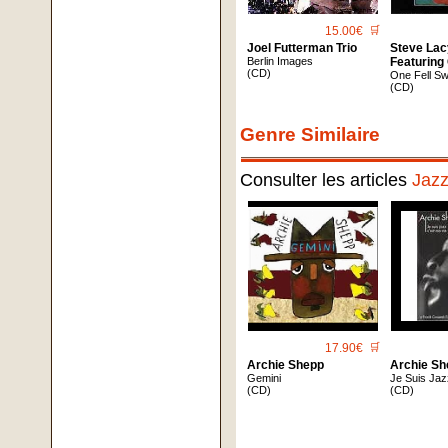
15.00€
🛒
Joel Futterman Trio
Steve Lac
Berlin Images
Featuring
(CD)
One Fell S
(CD)
Genre Similaire
Consulter les articles
Jaz
17.90€
🛒
Archie Shepp
Archie S
Gemini
Je Suis Jaz
(CD)
(CD)