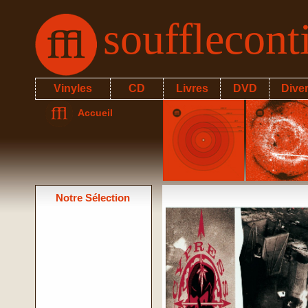
soufflecon
Vinyles
CD
Livres
DVD
Dive
Accueil
Notre Sélection