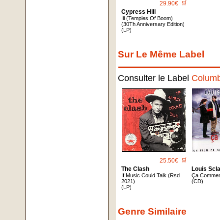
29.90€
🛒
Cypress Hill
Iii (Temples Of Boom)
(30Th Anniversary Edition)
(LP)
Sur Le Même Label
Consulter le Label
Columb
25.50€
🛒
The Clash
Louis Scl
If Music Could Talk (Rsd
Ça Commenc
2021)
(CD)
(LP)
Genre Similaire