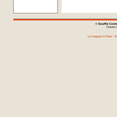
©
Souffle Cont
Ouvert d
Le magasin à Paris
-
N