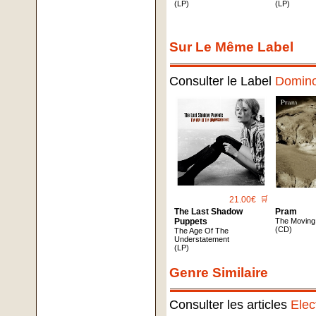
(LP)
(LP)
Sur Le Même Label
Consulter le Label
Domin
21.00€
🛒
The Last Shadow
Pram
Puppets
The Moving 
(CD)
The Age Of The
Understatement
(LP)
Genre Similaire
Consulter les articles
Elec