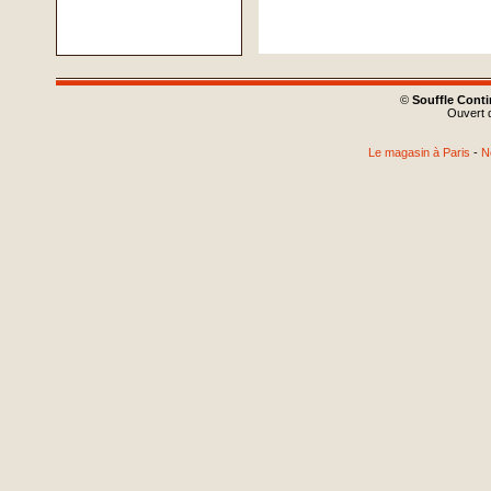
©
Souffle Cont
Ouvert d
Le magasin à Paris
-
N