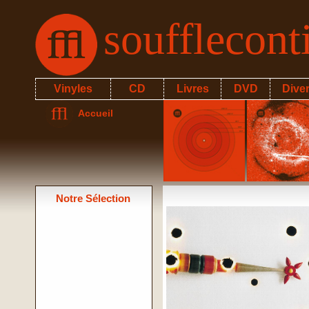
soufflecon
Vinyles
CD
Livres
DVD
Dive
Accueil
Notre Sélection