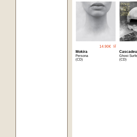
14.90€
🛒
Mokira
Cascadeu
Persona
Ghost Surf
(CD)
(CD)