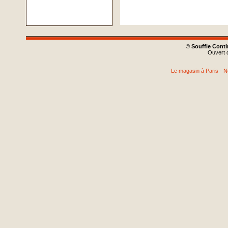
©
Souffle Cont
Ouvert d
Le magasin à Paris
-
N