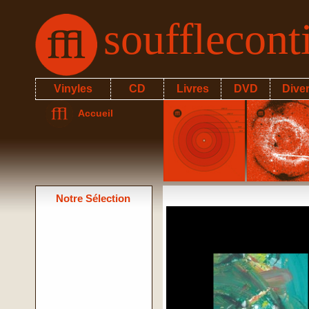
soufflecon
Vinyles
CD
Livres
DVD
Dive
Accueil
Notre Sélection