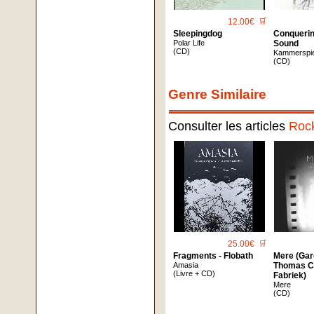
12.00€
🛒
Sleepingdog
Conqueri
Polar Life
Sound
(CD)
Kammerspie
(CD)
Genre Similaire
Consulter les articles
Roc
25.00€
🛒
Fragments - Flobath
Mere (Gar
Amasia
Thomas Cr
(Livre + CD)
Fabriek)
Mere
(CD)