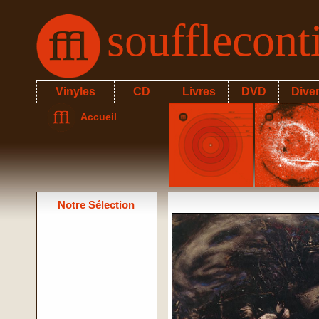
soufflecon
Vinyles
CD
Livres
DVD
Dive
Accueil
Notre Sélection