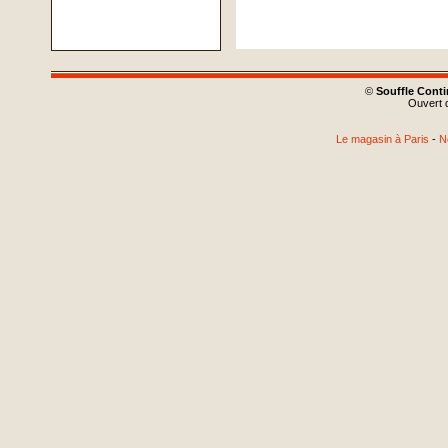
©
Souffle Cont
Ouvert d
Le magasin à Paris
-
N