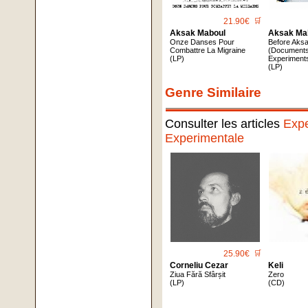
21.90€
🛒
Aksak Maboul
Aksak Ma
Onze Danses Pour
Before Aks
Combattre La Migraine
(Document
(LP)
Experiment
(LP)
Genre Similaire
Consulter les articles
Expe
Experimentale
25.90€
🛒
Corneliu Cezar
Keli
Ziua Fără Sfârșit
Zero
(LP)
(CD)