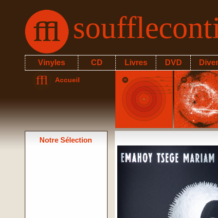
soufflecon
Vinyles
CD
Livres
DVD
Dive
Accueil
Notre Sélection