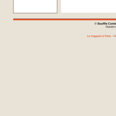
©
Souffle Cont
Ouvert d
Le magasin à Paris
-
N