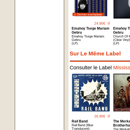
⚠ Dernier exemplaire
24.90€
🛒
Emahoy Tsege Mariam
Emahoy T
Gebru
Gebru
Emahoy Tsege Mariam
Church Of 
Gebru
(Clear Vinyl
(LP)
(LP)
Sur Le Même Label
Consulter le Label
Missis
26.90€
🛒
Rail Band
The Merk
Rail Band (Blue
Brotherh
Translucent)
The Merkab