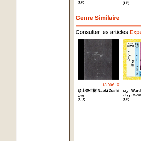
(LP)
(LP)
Genre Similaire
Consulter les articles
Expe
18.00€
🛒
頭士奈生樹 Naoki Zushi
ردة - War
وماله - W
Live
(CD)
(LP)