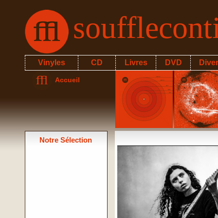
soufflecon
Vinyles
CD
Livres
DVD
Dive
Accueil
Notre Sélection