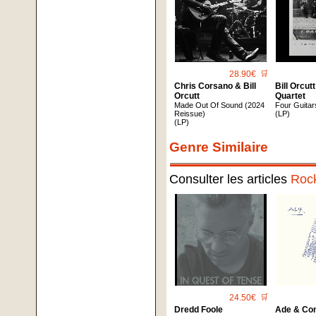
28.90€
🛒
Chris Corsano & Bill
Bill Orcut
Orcutt
Quartet
Made Out Of Sound (2024
Four Guitar
Reissue)
(LP)
(LP)
Genre Similaire
Consulter les articles
Roc
24.50€
🛒
Dredd Foole
Ade & Co