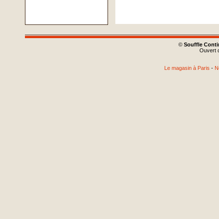
©
Souffle Cont
Ouvert d
Le magasin à Paris
-
N