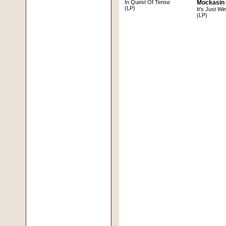
In Quest Of Tense
Mockasin
(LP)
It's Just W
(LP)