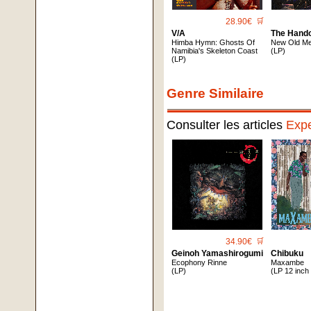
28.90€
🛒
V/A
The Hand
Himba Hymn: Ghosts Of
New Old Me
Namibia's Skeleton Coast
(LP)
(LP)
Genre Similaire
Consulter les articles
Expe
34.90€
🛒
Geinoh Yamashirogumi
Chibuku
Ecophony Rinne
Maxambe
(LP)
(LP 12 inch