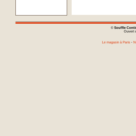
©
Souffle Cont
Ouvert d
Le magasin à Paris
-
N