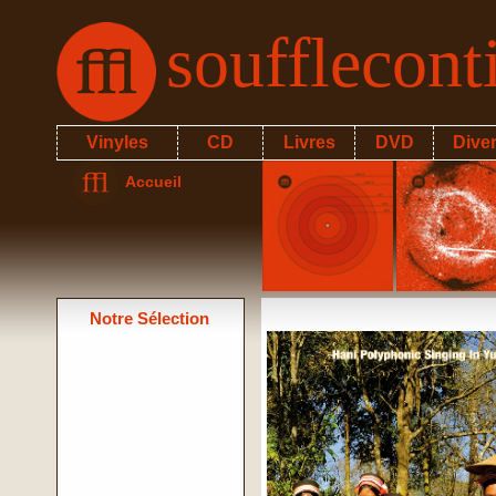
soufflecon
Vinyles
CD
Livres
DVD
Dive
Accueil
Notre Sélection