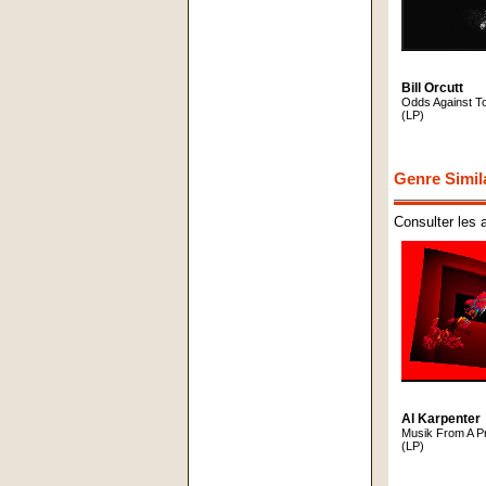
Bill Orcutt
Odds Against T
(LP)
Genre Simil
Consulter les 
Al Karpenter
Musik From A Pr
(LP)