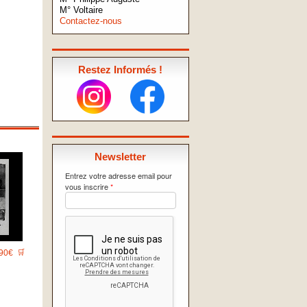
M° Voltaire
Contactez-nous
Restez Informés !
Newsletter
Entrez votre adresse email pour
vous inscrire
*
90€
🛒