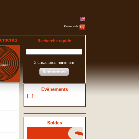
Panier vide
ements
Recherche rapide
3 caractères minimum
Rechercher
Evènements
[...]
Soldes