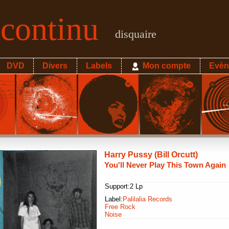
econtinu
disquaire
DVD
Divers
Labels
Mon compte
Evèn
Harry Pussy (Bill Orcutt)
You'll Never Play This Town Again
Support:
2 Lp
Label:
Palilalia Records
Free Rock
Noise