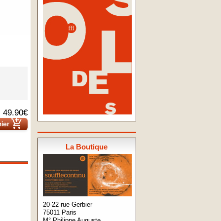
49.90€
add_shopping_cart
nier
La Boutique
20-22 rue Gerbier
75011 Paris
M° Philippe Auguste