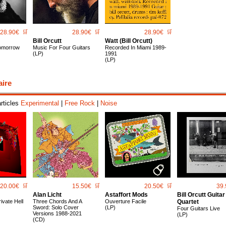
28.90€
🛒
28.90€
🛒
28.90€
🛒
Bill Orcutt
Watt (Bill Orcutt)
omorrow
Music For Four Guitars
Recorded In Miami 1989-
(LP)
1991
(LP)
aire
articles
Experimental
|
Free Rock
|
Noise
20.00€
🛒
15.50€
🛒
20.50€
🛒
39.
Alan Licht
Astaffort Mods
Bill Orcutt Guitar
ivate Hell
Three Chords And A
Ouverture Facile
Quartet
Sword: Solo Cover
(LP)
Four Guitars Live
Versions 1988​-​2021
(LP)
(CD)