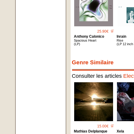
25.90€
🛒
Anthony Calonico
Inrain
Spacious Heart
Rise
(LP)
(LP 12 inch
Genre Similaire
Consulter les articles
Elec
15.00€
🛒
Mathias Delplanque
Xela