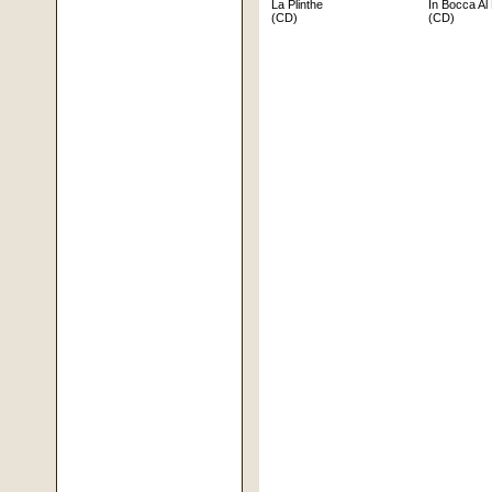
La Plinthe
In Bocca Al
(CD)
(CD)