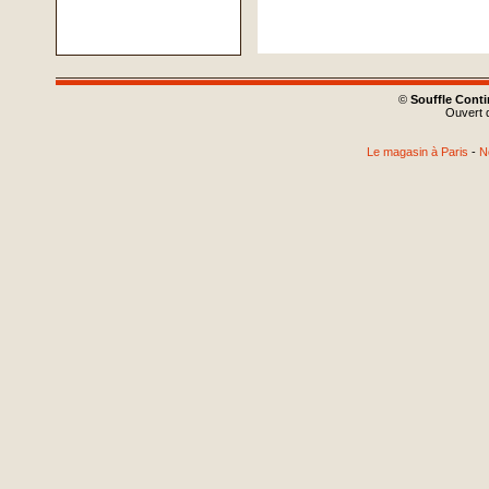
©
Souffle Cont
Ouvert d
Le magasin à Paris
-
N