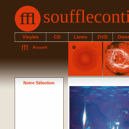
soufflecon
Vinyles
CD
Livres
DVD
Dive
Accueil
Notre Sélection