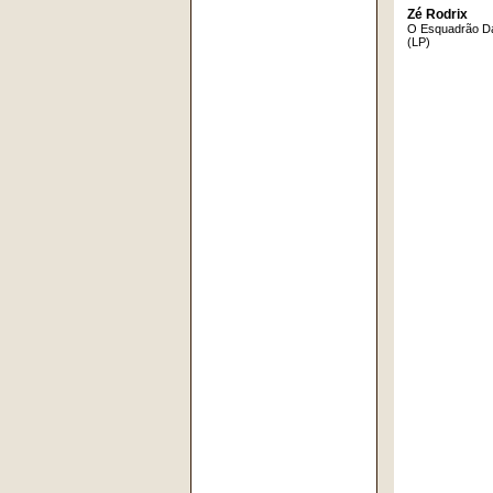
Zé Rodrix
O Esquadrão D
(LP)