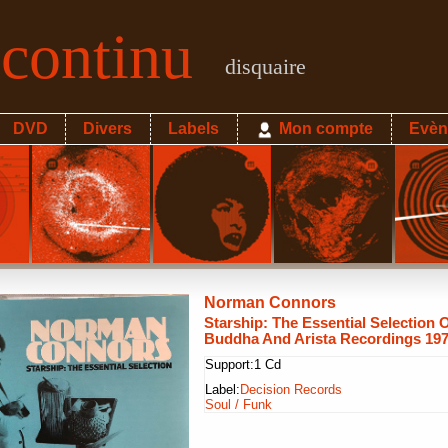
econtinu
disquaire
DVD
Divers
Labels
Mon compte
Evèn
Norman Connors
Starship: The Essential Selection O
Buddha And Arista Recordings 19
Support:
1 Cd
Label:
Decision Records
Soul / Funk