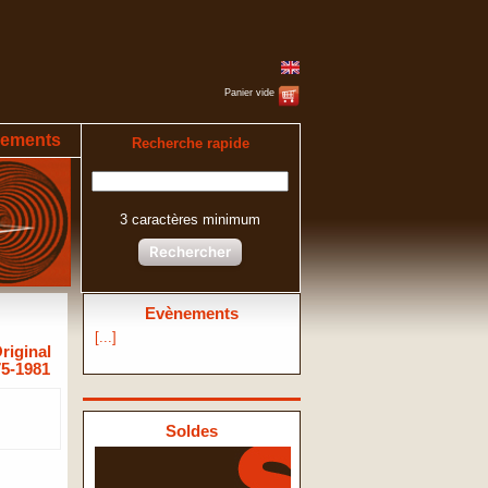
Panier vide
ements
Recherche rapide
3 caractères minimum
Rechercher
Evènements
[...]
riginal
75-1981
Soldes