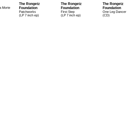
The Rongetz
The Rongetz
The Rongetz
a Morte
Foundation
Foundation
Foundation
Patchworks
First Step
One Leg Dancer
(LP 7 inch ep)
(LP 7 inch ep)
(CD)